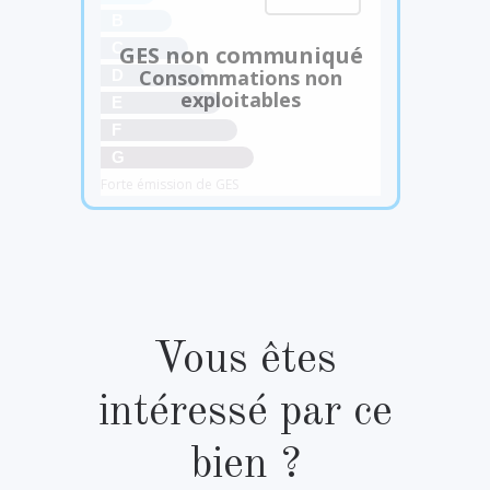
B
C
GES non communiqué
Consommations non
D
exploitables
E
F
G
Forte émission de GES
Vous êtes
intéressé par ce
bien ?