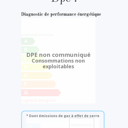
Diagnostic de performance énergétique
Logement économe
A
B
DPE non communiqué
C
Consommations non
exploitables
D
E
F
G
Logement énergivore
* Dont émissions de gaz à effet de serre
Faible émission de GES
KgéqCO2 / m².an
A