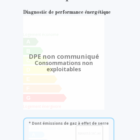
Diagnostic de performance énergétique
Logement économe
A
B
DPE non communiqué
C
Consommations non
exploitables
D
E
F
G
Logement énergivore
* Dont émissions de gaz à effet de serre
Faible émission de GES
KgéqCO2 / m².an
A