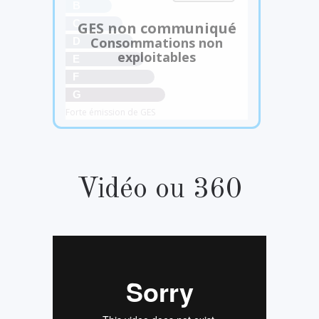
B
C
GES non communiqué
Consommations non
D
exploitables
E
F
G
Forte émission de GES
Vidéo ou 360