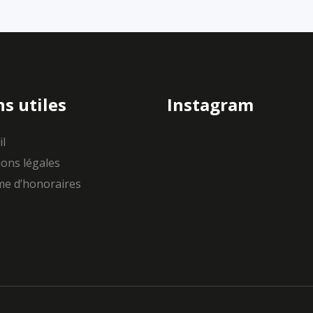
ns utiles
Instagram
il
ons légales
e d’honoraires