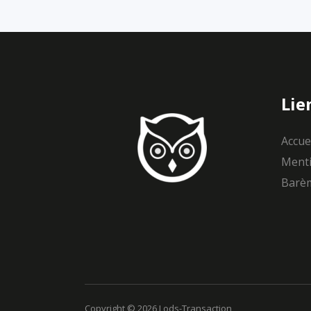
Lie
Accue
Menti
Barèm
Copyright ©
2026 Lods-Transaction