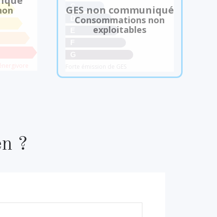
iqué
C
GES non communiqué
non
Consommations non
D
exploitables
E
F
G
énergivore
Forte émission de GES
en ?