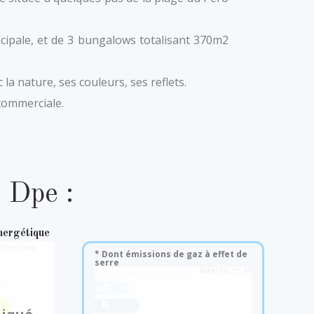
ncipale, et de 3 bungalows totalisant 370m2
a nature, ses couleurs, ses reflets.
commerciale.
Dpe :
nergétique
 économe
* Dont émissions de gaz à effet de
serre
KgéqCO2 / m².an
Faible émission de GES
A
B