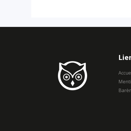
Lie
Accue
Menti
Barèm