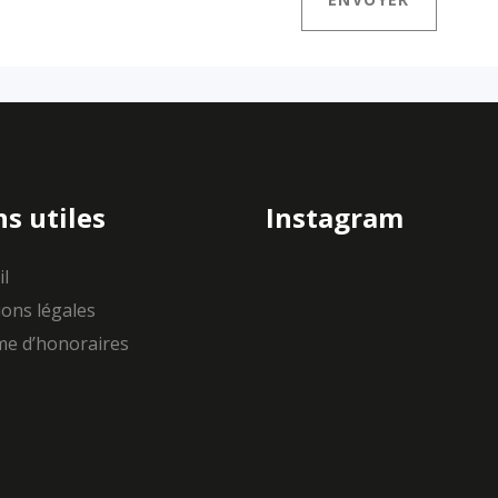
ns utiles
Instagram
il
ons légales
e d’honoraires