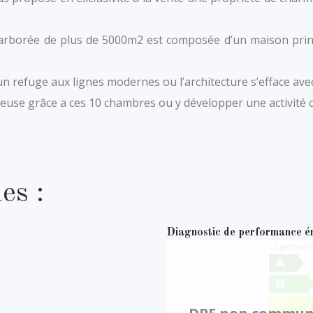
té arborée de plus de 5000m2 est composée d’un maison pri
refuge aux lignes modernes ou l’architecture s’efface avec l
reuse grâce a ces 10 chambres ou y développer une activité 
es :
Diagnostic de performance é
Logement
A
B
C