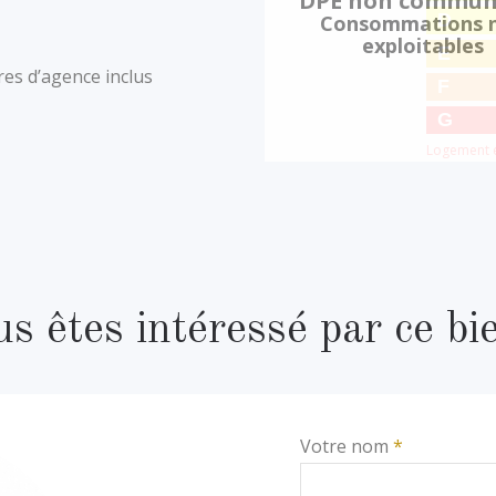
DPE non commun
D
Consommations 
exploitables
E
res d’agence inclus
F
G
Logement 
s êtes intéressé par ce bi
Votre nom
*